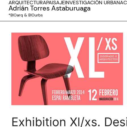
ARQUITECTURA
PAISAJE
INVESTIGACIÓN URBANA
C
Adrián Torres Astaburuaga
*BIOarq & BIOurbs
Exhibition Xl/xs. De