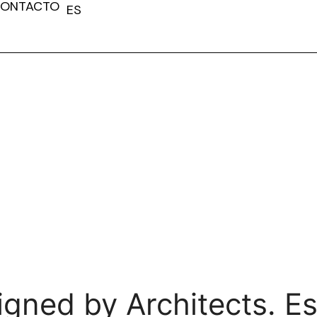
ONTACTO
ES
FR
signed by Architects. E