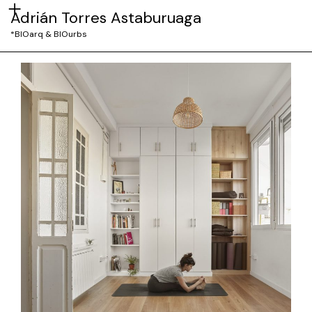
Adrián Torres Astaburuaga
*BIOarq & BIOurbs