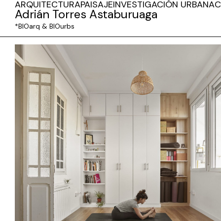
ARQUITECTURA
PAISAJE
INVESTIGACIÓN URBANA
C
Adrián Torres Astaburuaga
*BIOarq & BIOurbs