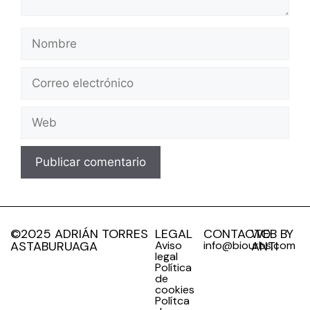
©2025 ADRIÁN TORRES
LEGAL
CONTACTO
WEB BY
ASTABURUAGA
Aviso
info@biourbs.com
ANTI
legal
Política
de
cookies
Polítca