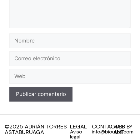
©2025 ADRIÁN TORRES
LEGAL
CONTACTO
WEB BY
ASTABURUAGA
Aviso
info@biourbs.com
ANTI
legal