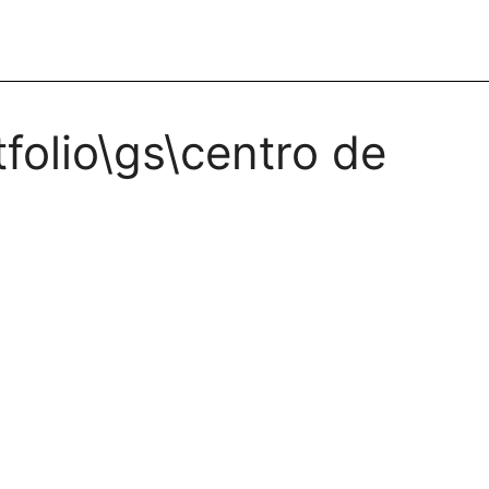
olio\gs\centro de