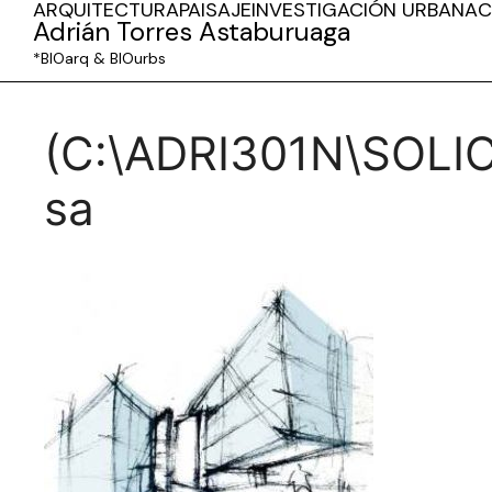
ARQUITECTURA
PAISAJE
INVESTIGACIÓN URBANA
C
Adrián Torres Astaburuaga
*BIOarq & BIOurbs
(C:\ADRI301N\SOLIC
sa