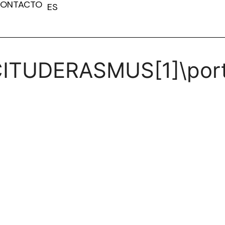
ONTACTO
ES
FR
ITUDERASMUS[1]\portf