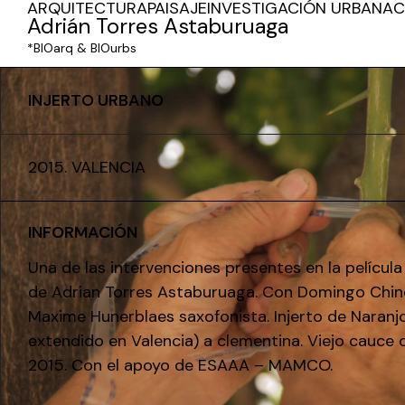
ARQUITECTURA
PAISAJE
INVESTIGACIÓN URBANA
C
Adrián Torres Astaburuaga
*BIOarq & BIOurbs
INJERTO URBANO
2015. VALENCIA
INFORMACIÓN
Una de las intervenciones presentes en la películ
de Adrian Torres Astaburuaga. Con Domingo Chine
Maxime Hunerblaes saxofonista. Injerto de Naran
extendido en Valencia) a clementina. Viejo cauce d
2015. Con el apoyo de ESAAA – MAMCO.