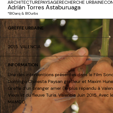
ARCHITECTURE
PAYSAGE
RECHERCHE URBAINE
CON
Adrián Torres Astaburuaga
*BIOarq & BIOurbs
GREFFE URBAINE
2015. VALENCIA
INFORMATION
Une des interventions présentes dans le Film
Sono
Domingo Chinesta Paysan greffeur et Maxim Hune
Greffe d’un oranger amer (le plus répandu à Valen
Vieux lit du fleuve Turia. Valencia Juin 2015. Avec
MAMCO.