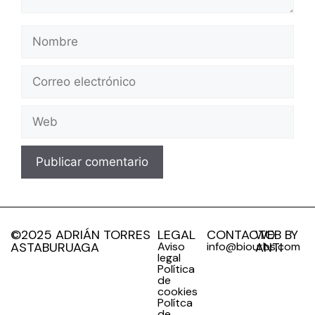
©2025 ADRIÁN TORRES
LEGAL
CONTACTO
WEB BY
ASTABURUAGA
Aviso
info@biourbs.com
ANTI
legal
Política
de
cookies
Polítca
de