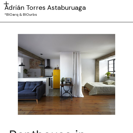
Adrián Torres Astaburuaga
*BIOarq & BIOurbs