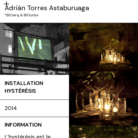
Adrián Torres Astaburuaga
*BIOarq & BIOurbs
INSTALLATION
HYSTÉRÉSIS
2014
INFORMATION
L’hystérésis est le