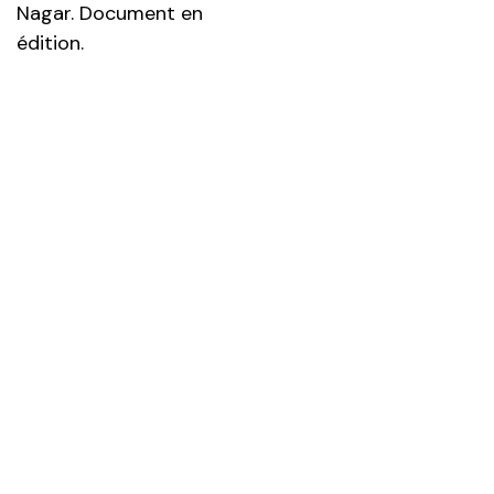
Nagar. Document en
édition.
← AVANT
APRÈS →