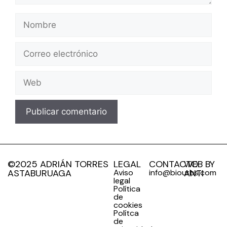
©2025 ADRIÁN TORRES
LEGAL
CONTACTO
WEB BY
ASTABURUAGA
Aviso
info@biourbs.com
ANTI
legal
Política
de
cookies
Polítca
de