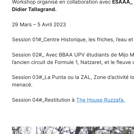
Workshop organisé en collaboration avec
ESAAA_ É
Didier Tallagrand.
29 Mars – 5 Avril 2023
S
ession 01#_
Centre Historique, les friches, l’eau
S
ession 02#_ Avec BBAA UPV étudiants de Mijo M
l’ancien circuit de Formule 1, Natzaret, et le fleuv
S
ession 03#_La Punta ou la ZAL, Zone d’activité lo
menacé.
S
ession 04#_Restitution à
The House Ruzzafa.