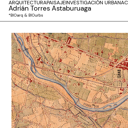
ARQUITECTURA
PAISAJE
INVESTIGACIÓN URBANA
C
Adrián Torres Astaburuaga
*BIOarq & BIOurbs