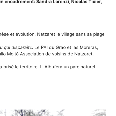
n encadrement: Sandra Lorenzi, Nicolas Tixier,
nèse et évolution.
Natzaret le village sans sa plage
au qui disparaît
«. Le PAI du Grao et las Moreras,
ulio Moltó Association de voisins de Natzaret
.
isé le territoire. L’ Albufera un parc naturel