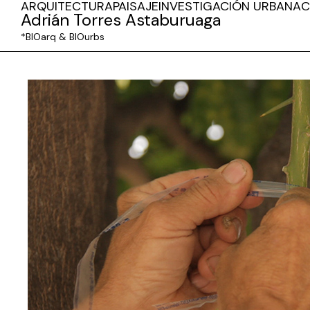
ARQUITECTURA
PAISAJE
INVESTIGACIÓN URBANA
C
Adrián Torres Astaburuaga
*BIOarq & BIOurbs