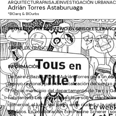
ARQUITECTURA
PAISAJE
INVESTIGACIÓN URBANA
C
Adrián Torres Astaburuaga
*BIOarq & BIOurbs
PROYECTO PARTICIPATIVO EN GRISOLES, FRANC
GRISOLES, FRANCIA
INFORMACIÓN
De l’aire + BazarUrbain+ Adrián Torres para un e
(apoyo regional) para la revitalización del centro 
Francia, municipio del departamento de Tarn y G
habitantes). Las cuestiones clave son el mantenim
comercial, el lugar del juego en la ciudad y la cal
públicos. En colaboración con Pauline Scherer (soc