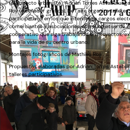
(arquitecto urbanista), Adrián Torres Astaburuaga
Roy (diseñador gráfico), De l’aire organiza talleres
participativos en los que intervienen cargos elect
comerciantes y asociaciones, con el objetivo de 
cooperativo que siga trabajando en proyectos, ex
para la vida de su centro urbano.
Montajes fotográficos de Mathieu Roy.
Propuestas elaboradas por Adrián Torres Astaburu
talleres participativos.