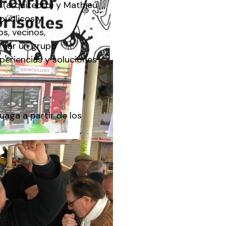
 (arquitecto) y Mathieu
 públicos y
os, vecinos,
crear un grupo
periencias y soluciones
aga a partir de los