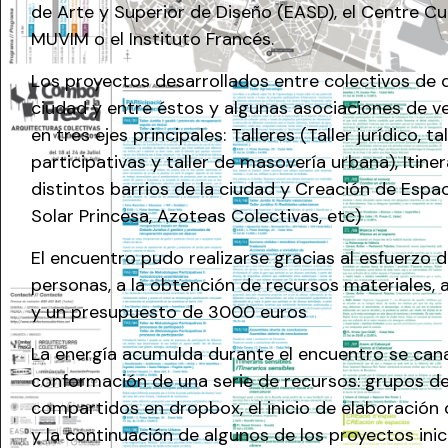
de Arte y Superior de Diseño (EASD), el Centre Cul
MUVIM o el Instituto Francés.
Los proyectos desarrollados entre colectivos de d
ciudad y entre éstos y algunas asociaciones de v
en tres ejes principales: Talleres (Taller jurídico, 
participativas y
taller de masovería urbana
), Itin
distintos barrios de la ciudad y Creación de Espa
Solar Princesa,
Azoteas Colectivas
, etc)
El encuentro pudo realizarse gracias al esfuerzo
personas, a la obtención de recursos materiales, 
y un presupuesto de 3000 euros
La energía acumulda durante el encuentro se cana
conformación de una serie de recursos: grupos de
compartidos en dropbox, el inicio de elaboración d
y la continuación de algunos de los proyectos inic