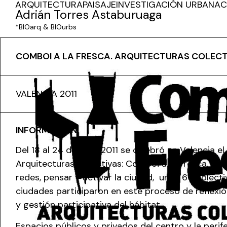
ARQUITECTURA
PAISAJE
INVESTIGACIÓN URBANA
C
Adrián Torres Astaburuaga
*BIOarq & BIOurbs
COMBOI A LA FRESCA. ARQUITECTURAS COLECTI
VALENCIA 2011
INFORMACIÓN
Del 18 al 24 de Julio 2011 se celebró en Valencia e
Arquitecturas Colectivas: Comboi a la Fresca. Con 
redes, pensar y activar la ciudad, unos 60 colecti
ciudades participaron en este proceso de reflexió
y gestión participativa del hábitat.
Espacios públicos y privados del centro y la perife