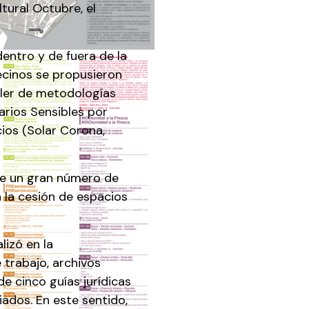
tural Octubre, el
entro y de fuera de la
ecinos se propusieron
taller de metodologías
erarios Sensibles por
cios (Solar Corona,
 de un gran número de
a la cesión de espacios
lizó en la
 trabajo, archivos
e cinco guías jurídicas
iados. En este sentido,