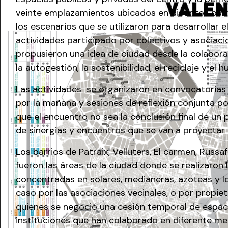
veinte emplazamientos ubicados en distintos barr
los escenarios que se utilizaron para desarrollar 
actividades participado por colectivos y asociaci
propusieron una idea de ciudad desde la colaborac
la autogestión, la sostenibilidad, el reciclaje y el
Las actividades se organizaron en convocatorias 
por la mañana y sesiones de reflexión conjunta po
que el encuentro no sea la conclusión final de un p
de sinergias y encuentros que se van a proyectar e
Los barrios de Patraix, Velluters, El carmen, Russ
fueron las áreas de la ciudad donde se realizaron 
concentradas en solares, medianeras, azoteas y l
caso por las asociaciones vecinales, o por propie
quienes se negoció una cesión temporal de espaci
instituciones que han colaborado en diferente me