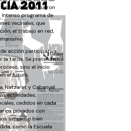
ios de Valencia, fueron
el intenso programa de
ones vecinales, que
ión, el trabajo en red,
 humanismo.
de acción participativa
r la tarde. Se pretende
roceso, sino el inicio
n el futuro.
afa, Natzaret y Cabanyal
las actividades,
ocales, cedidos en cada
tarios privados con
os sin uso, o bien
dida, como la Escuela