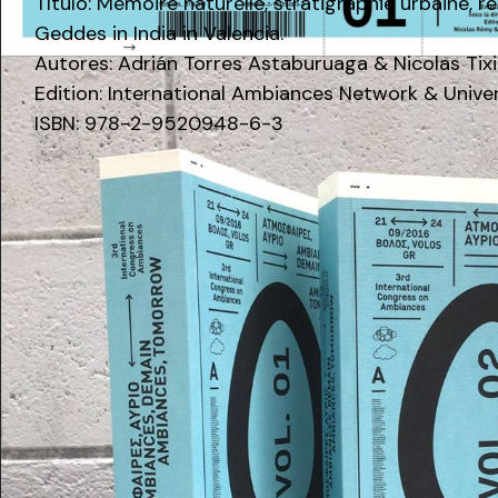
Título: Mémoire naturelle, stratigraphie urbaine, ré
Geddes in India in Valencia.
Autores: Adrián Torres Astaburuaga & Nicolas Tixi
Edition: International Ambiances Network & Univer
ISBN: 978-2-9520948-6-3