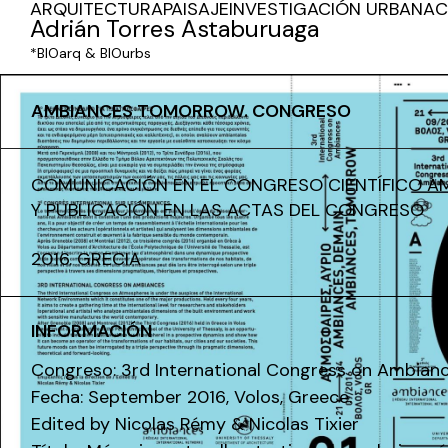
ARQUITECTURA
PAISAJE
INVESTIGACIÓN URBANA
C
Adrián Torres Astaburuaga
*BIOarq & BIOurbs
AMBIANCES TOMORROW. CONGRESO
COMUNICACIÓN EN EL CONGRESO CIENTÍFICO 
Y PUBLICACIÓN EN LAS ACTAS DEL CONGRESO
2016. GRECIA
INFORMACIÓN
Congreso: 3rd International Congress on Ambian
Fecha: September 2016, Volos, Greece.
Edited by Nicolas Rémy & Nicolas Tixier