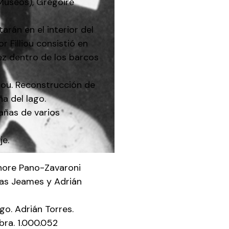
Museos), Gregoire
rán en el interior del
r Filliou consistió en
vez dentro de los barcos
liou. Reconstrucción de
ña del lago.
Cañas de varios
je.
onore Pano-Zavaroni
mas Jeames y Adrián
o. Adrián Torres.
bra. 1.000.052