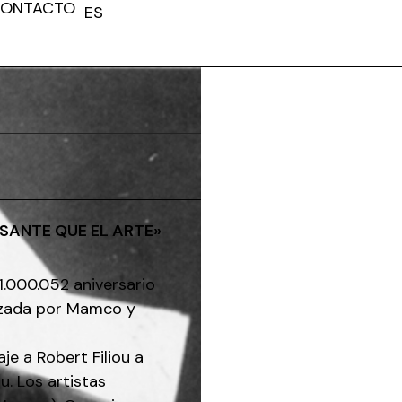
ONTACTO
ES
FR
ESANTE QUE EL ARTE»
1.000.052 aniversario
nizada por Mamco y
e a Robert Filiou a
. Los artistas