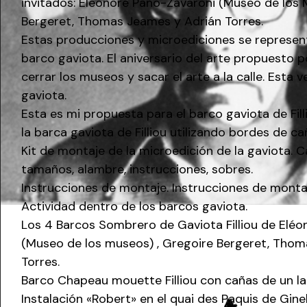
invitados: Eléonore Pano-Zavaroni (Museo de los 
Bergeret, Thomas Jeames y Adrián Torres.
Estas producciones y microediciones se representa
barco gaviota. El aniversario del arte propuesto po
cerrar los museos y sacar el arte a la calle. Esta 
gaviota.
Esta es mi propuesta para el barco gaviota de Fil
la barca gaviota de Filliou utilizando bordes de ca
Kit de montaje de la microedición de la gaviota. 
tamaños, alambre, instrucciones, sobres.
Instrucciones de montaje. Instrucciones de monta
Actividad dentro de los barcos gaviota.
Los 4 Barcos Sombrero de Gaviota Filliou de Elé
(Museo de los museos) , Gregoire Bergeret, Tho
Torres.
Barco Chapeau mouette Filliou con cañas de un lag
Instalación «Robert» en el quai des Paquis de Gine