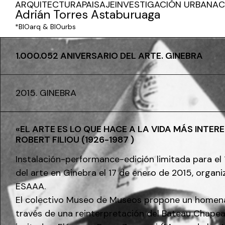
ARQUITECTURA
PAISAJE
INVESTIGACIÓN URBANA
C
Adrián Torres Astaburuaga
*BIOarq & BIOurbs
1.000.052 ANIVERSARIO DEL ARTE. GINEBRA
2015. GINEBRA
«EL ARTE ES LO QUE HACE A LA VIDA MÁS INTER
ROBERT FILIOU (1926-1987 )
Instalación-performance-edición limitada para el 
del arte en Ginebra el 17 de enero de 2015, orga
ESAAA.
El colectivo Museo de Museos propone un homenaj
través de una reinterpretación del Bateau Chapeau