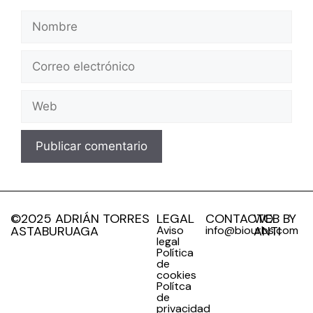
©2025 ADRIÁN TORRES
LEGAL
CONTACTO
WEB BY
ASTABURUAGA
Aviso
info@biourbs.com
ANTI
legal
Política
de
cookies
Polítca
de
privacidad