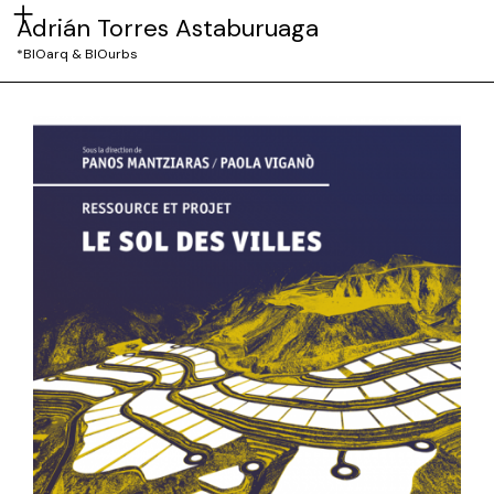
Adrián Torres Astaburuaga
*BIOarq & BIOurbs