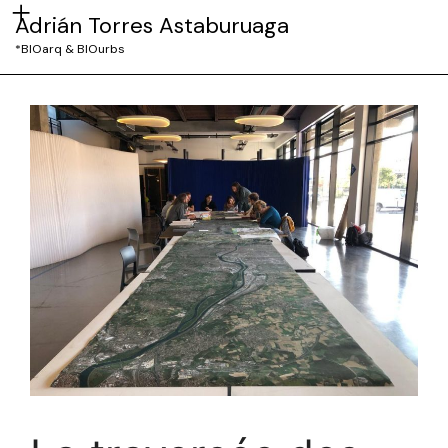
Adrián Torres Astaburuaga
*BIOarq & BIOurbs