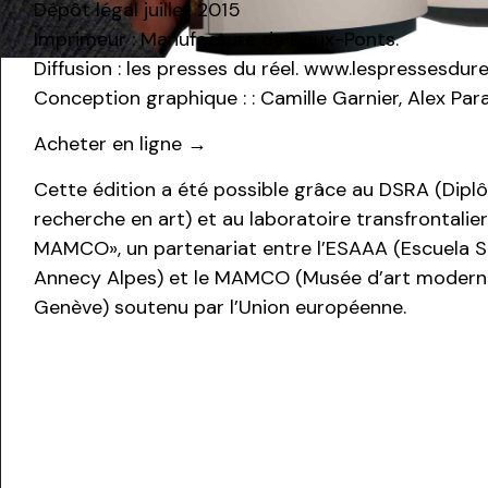
Dépôt légal juillet 2015
Imprimeur : Manufacture de Deux-Ponts.
Diffusion : les presses du réel. www.lespressesdur
Conception graphique : : Camille Garnier, Alex Par
Acheter en ligne →
Cette édition a été possible grâce au DSRA (Dipl
recherche en art) et au laboratoire transfrontal
MAMCO», un partenariat entre l’ESAAA (Escuela S
Annecy Alpes) et le MAMCO (Musée d’art modern
Genève) soutenu par l’Union européenne.