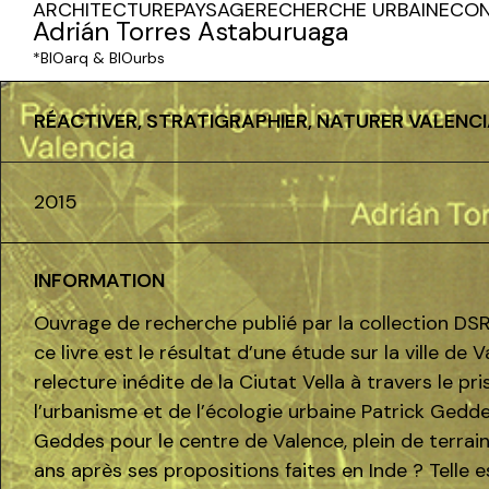
ARCHITECTURE
PAYSAGE
RECHERCHE URBAINE
CON
Adrián Torres Astaburuaga
*BIOarq & BIOurbs
RÉACTIVER, STRATIGRAPHIER, NATURER VALENCIA
2015
INFORMATION
Ouvrage de recherche publié par la collection DS
ce livre est le résultat d’une étude sur la ville de
relecture inédite de la Ciutat Vella à travers le p
l’urbanisme et de l’écologie urbaine Patrick Gedd
Geddes pour le centre de Valence, plein de terrai
ans après ses propositions faites en Inde ? Telle e