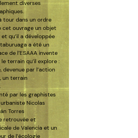
alement diverses
raphiques.
r à tour dans un ordre
de cet ouvrage un objet
e et qu’il a développée
staburuaga a été un
ace de l’ESAAA invente
 terrain qu’il explore :
e, devenue par l’action
 un terrain
.
nté par les graphistes
 urbaniste Nicolas
ián Torres
e retrouvée et
icale de Valencia et un
ur de l’écologie