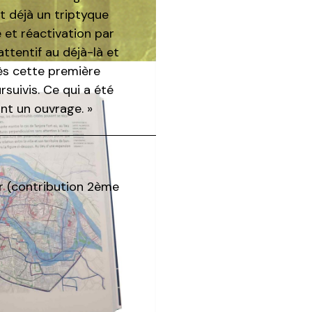
it déjà un triptyque
 et réactivation par
attentif au déjà-là et
ès cette première
suivis. Ce qui a été
nt un ouvrage. »
er (contribution 2ème