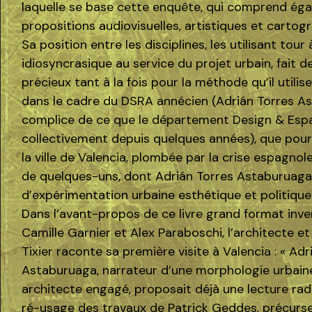
laquelle se base cette enquête, qui comprend ég
propositions audiovisuelles, artistiques et cartog
Sa position entre les disciplines, les utilisant tou
idiosyncrasique au service du projet urbain, fait 
précieux tant à la fois pour la méthode qu’il utilis
dans le cadre du DSRA annécien (Adrián Torres A
complice de ce que le département Design & Esp
collectivement depuis quelques années), que pour le
la ville de Valencia, plombée par la crise espagnol
de quelques-uns, dont Adrián Torres Astaburuaga,
d’expérimentation urbaine esthétique et politique
Dans l’avant-propos de ce livre grand format inve
Camille Garnier et Alex Paraboschi, l’architecte et
Tixier raconte sa première visite à Valencia : « Adr
Astaburuaga, narrateur d’une morphologie urbain
architecte engagé, proposait déjà une lecture rad
ré-usage des travaux de Patrick Geddes, précurse