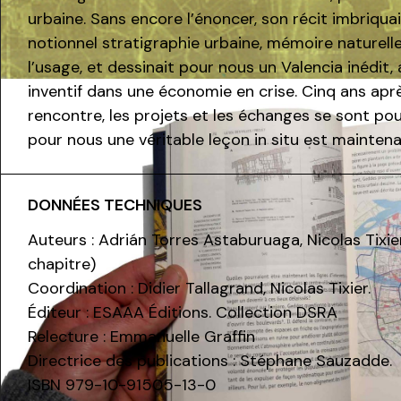
urbaine. Sans encore l’énoncer, son récit imbriqua
notionnel stratigraphie urbaine, mémoire naturelle
l’usage, et dessinait pour nous un Valencia inédit, 
inventif dans une économie en crise. Cinq ans apr
rencontre, les projets et les échanges se sont pour
pour nous une véritable leçon in situ est maintena
DONNÉES TECHNIQUES
Auteurs : Adrián Torres Astaburuaga, Nicolas Tixi
chapitre)
Coordination : Didier Tallagrand, Nicolas Tixier.
Éditeur : ESAAA Éditions. Collection DSRA
Relecture : Emmanuelle Graffin
Directrice des publications : Stéphane Sauzadde.
ISBN 979-10-91505-13-0