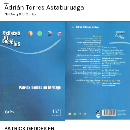
Adrián Torres Astaburuaga
*BIOarq & BIOurbs
PATRICK GEDDES EN