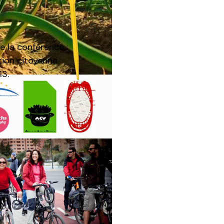
.
e la conférence :
tion citoyenne
13.