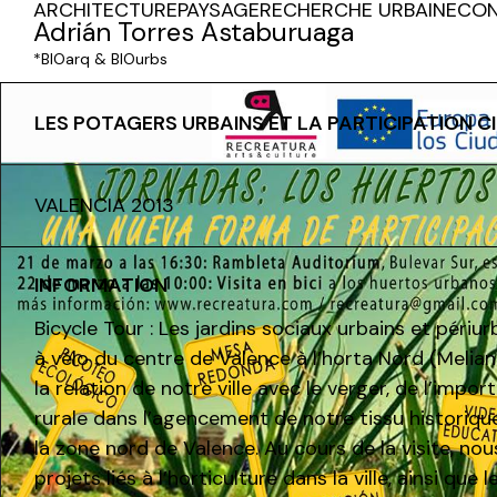
ARCHITECTURE
PAYSAGE
RECHERCHE URBAINE
CON
Adrián Torres Astaburuaga
*BIOarq & BIOurbs
LES POTAGERS URBAINS ET LA PARTICIPATION C
VALENCIA 2013
INFORMATION
Bicycle Tour : Les jardins sociaux urbains et périu
à vélo du centre de Valence à l’horta Nord (Melia
la relation de notre ville avec le verger, de l’impo
rurale dans l’agencement de notre tissu historiqu
la zone nord de Valence. Au cours de la visite, no
projets liés à l’horticulture dans la ville, ainsi que 