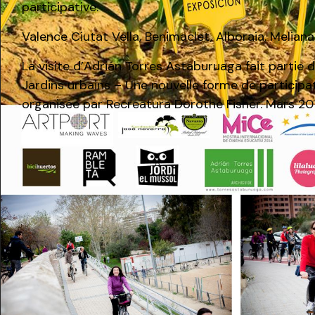
participative.
Valence Ciutat Vella, Benimaclet, Alboraia, Meliana
La visite d’Adrián Torres Astaburuaga fait partie d
Jardins urbains – Une nouvelle forme de participa
organisée par Recreatura Dorothe Fisher. Mars 20