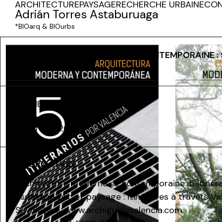
ARCHITECTURE
PAYSAGE
RECHERCHE URBAINE
CON
Adrián Torres Astaburuaga
*BIOarq & BIOurbs
ARCHITECTURE MODERNE ET CONTEMPORAINE : 5
TRAVERS VALENCE
PROJET D'ÉDITION
VALENCIA 2009
INFORMATION
Architecture moderne et contemporaine: 5 itinérai
Espace public et paysage : itinéraires à travers Va
Savoir plus:
www.archiguidevalencia.com