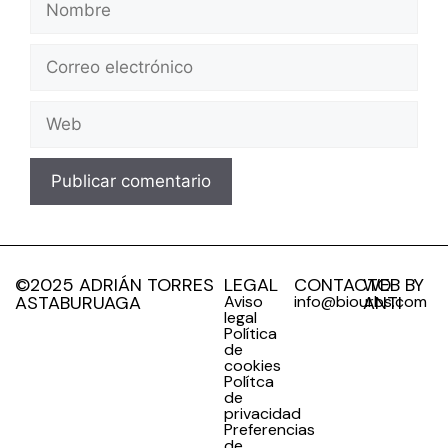
©2025 ADRIÁN TORRES
LEGAL
CONTACTO
WEB BY
ASTABURUAGA
Aviso
info@biourbs.com
ANTI
legal
Política
de
cookies
Polítca
de
privacidad
Preferencias
de