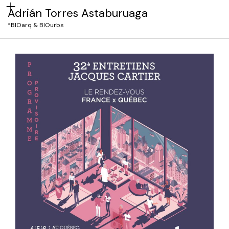
Adrián Torres Astaburuaga
*BIOarq & BIOurbs