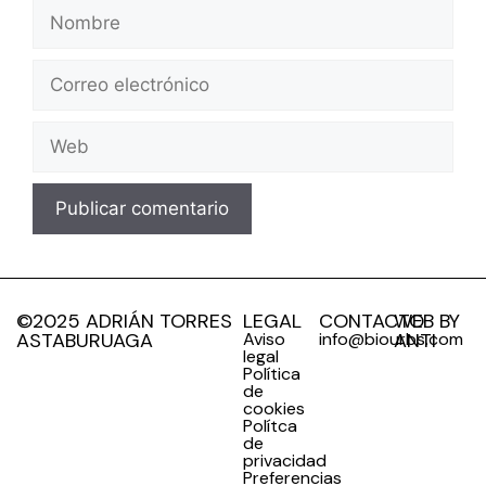
©2025 ADRIÁN TORRES
LEGAL
CONTACTO
WEB BY
ASTABURUAGA
Aviso
info@biourbs.com
ANTI
legal
Política
de
cookies
Polítca
de
privacidad
Preferencias