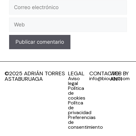
©2025 ADRIÁN TORRES
LEGAL
CONTACTO
WEB BY
ASTABURUAGA
Aviso
info@biourbs.com
ANTI
legal
Política
de
cookies
Polítca
de
privacidad
Preferencias
de
consentimiento