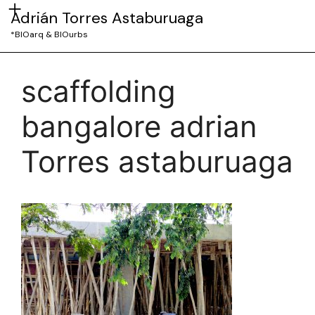
Adrián Torres Astaburuaga
*BIOarq & BIOurbs
scaffolding
bangalore adrian
Torres astaburuaga