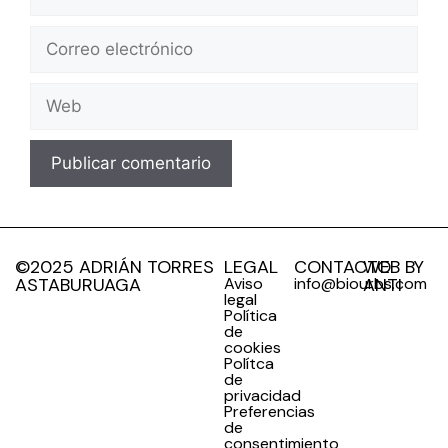
©2025 ADRIÁN TORRES
LEGAL
CONTACTO
WEB BY
ASTABURUAGA
Aviso
info@biourbs.com
ANTI
legal
Política
de
cookies
Polítca
de
privacidad
Preferencias
de
consentimiento