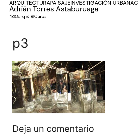
ARQUITECTURA
PAISAJE
INVESTIGACIÓN URBANA
C
Adrián Torres Astaburuaga
*BIOarq & BIOurbs
p3
Deja un comentario