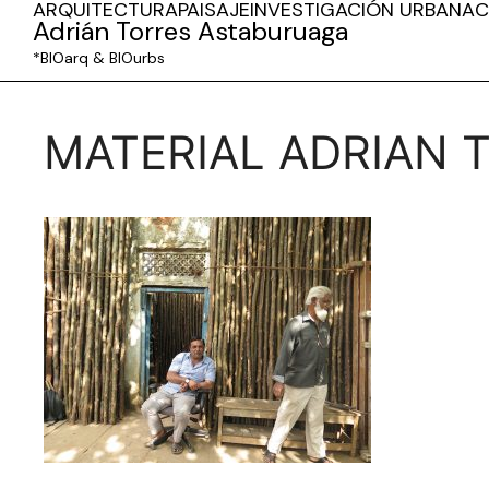
ARQUITECTURA
PAISAJE
INVESTIGACIÓN URBANA
C
Adrián Torres Astaburuaga
*BIOarq & BIOurbs
MATERIAL ADRIAN 