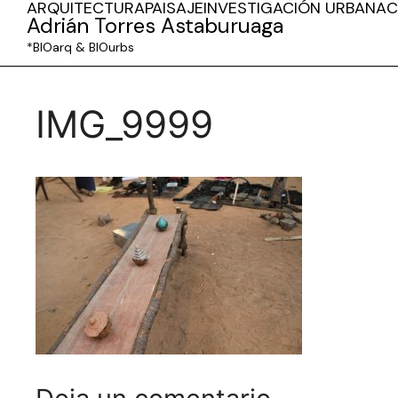
ARQUITECTURA
PAISAJE
INVESTIGACIÓN URBANA
C
Adrián Torres Astaburuaga
*BIOarq & BIOurbs
IMG_9999