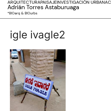
ARQUITECTURA
PAISAJE
INVESTIGACIÓN URBANA
C
Adrián Torres Astaburuaga
*BIOarq & BIOurbs
igle ivagle2