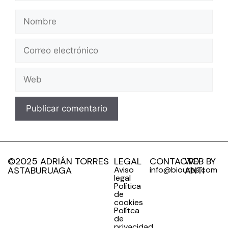
©2025 ADRIÁN TORRES
LEGAL
CONTACTO
WEB BY
ASTABURUAGA
Aviso
info@biourbs.com
ANTI
legal
Política
de
cookies
Polítca
de
privacidad