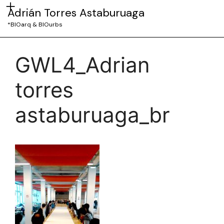
Adrián Torres Astaburuaga
*BIOarq & BIOurbs
GWL4_Adrian
torres
astaburuaga_br