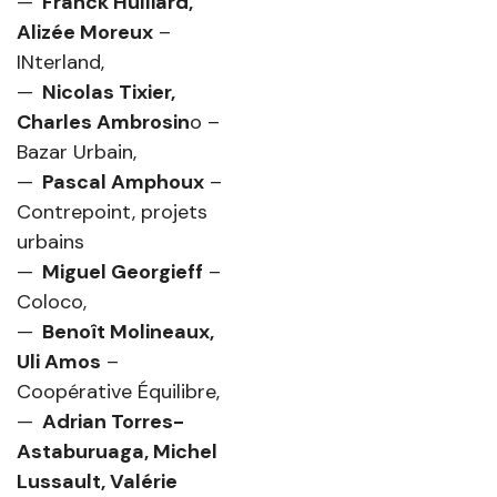
Franck Hulliard,
Alizée Moreux
–
INterland,
Nicolas Tixier,
Charles Ambrosin
o –
Bazar Urbain,
Pascal Amphoux
–
Contrepoint, projets
urbains
Miguel Georgieff
–
Coloco,
Benoît Molineaux,
Uli Amos
–
Coopérative Équilibre,
Adrian Torres-
Astaburuaga, Michel
Lussault, Valérie