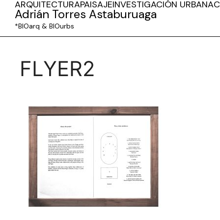
ARQUITECTURA
PAISAJE
INVESTIGACIÓN URBANA
C
Adrián Torres Astaburuaga
*BIOarq & BIOurbs
FLYER2