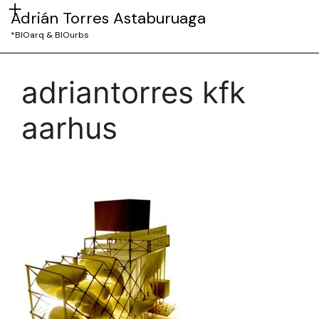
Adrián Torres Astaburuaga
*BIOarq & BIOurbs
adriantorres kfk
aarhus