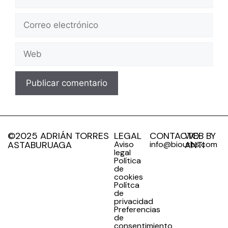
©2025 ADRIÁN TORRES
LEGAL
CONTACTO
WEB BY
ASTABURUAGA
Aviso
info@biourbs.com
ANTI
legal
Política
de
cookies
Polítca
de
privacidad
Preferencias
de
consentimiento