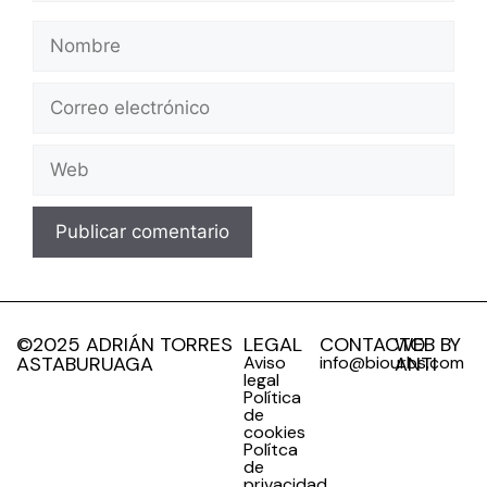
©2025 ADRIÁN TORRES
LEGAL
CONTACTO
WEB BY
ASTABURUAGA
Aviso
info@biourbs.com
ANTI
legal
Política
de
cookies
Polítca
de
privacidad