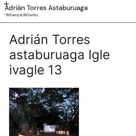
Adrián Torres Astaburuaga
*BIOarq & BIOurbs
Adrián Torres
astaburuaga Igle
ivagle 13