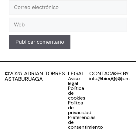
©2025 ADRIÁN TORRES
LEGAL
CONTACTO
WEB BY
ASTABURUAGA
Aviso
info@biourbs.com
ANTI
legal
Política
de
cookies
Polítca
de
privacidad
Preferencias
de
consentimiento