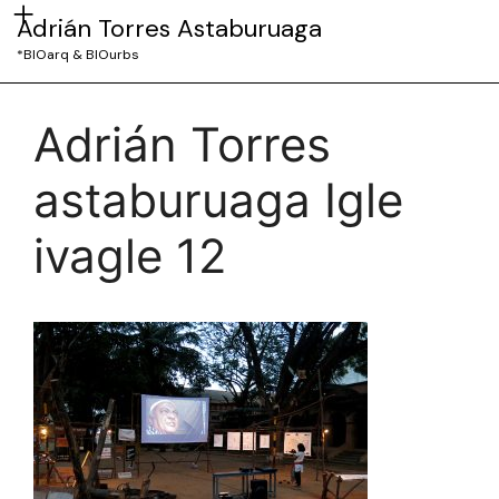
Adrián Torres Astaburuaga
*BIOarq & BIOurbs
Adrián Torres
astaburuaga Igle
ivagle 12