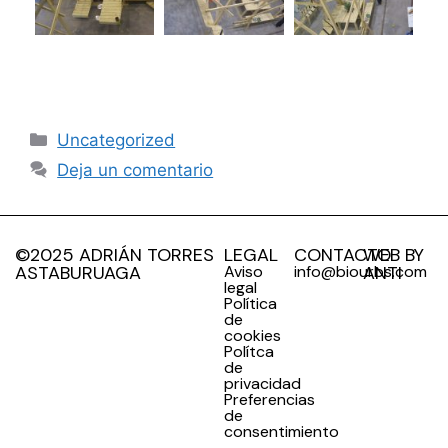
Uncategorized
Deja un comentario
©2025 ADRIÁN TORRES
LEGAL
CONTACTO
WEB BY
ASTABURUAGA
Aviso
info@biourbs.com
ANTI
legal
Política
de
cookies
Polítca
de
privacidad
Preferencias
de
consentimiento